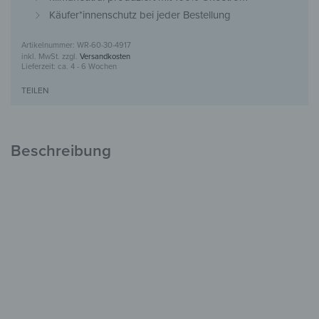
Käufer*innenschutz bei jeder Bestellung
WR-60-30-4917
inkl. MwSt.
zzgl.
Versandkosten
Lieferzeit:
ca. 4 - 6 Wochen
TEILEN
Beschreibung
Kleiderhaken aus Glas
Stilvolles Design
für den Flur