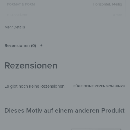
Horizontal
,
1-teilig
FORMAT & FORM
4 mm
GLASSTÄRKE
Die Farben können je nach Monitor und
HINWEIS
Auflösung vom Original abweichen.
Glas
MATERIALIEN
Rezensionen (0)
Abstrakt
,
Menschen
STIL & THEMEN
Rezensionen
Wohnzimmer
,
Schlafzimmer
,
Flur &
ZIMMER
Eingangsbereich
,
Arbeitszimmer
4917
PID
Es gibt noch keine Rezensionen.
FÜGE DEINE REZENSION HINZU
Dieses Motiv auf einem anderen Produkt