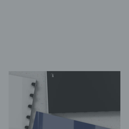
aus Sicherheitsglas
mit acht Haken
zahlreiche Motive