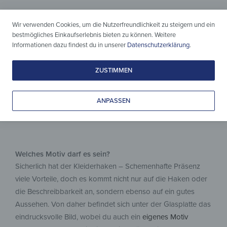
Magnetisch &
beschreibbar
Wir verwenden Cookies, um die Nutzerfreundlichkeit zu steigern und ein
bestmögliches Einkaufserlebnis bieten zu können. Weitere
Für alles, was du aufhängen
Informationen dazu findest du in unserer
Datenschutzerklärung
.
und festhalten willst!
ZUSTIMMEN
ANPASSEN
Welches Motiv darf es sein?
Sicherlich hat der Kleiderhaken – Schemenhafte Präsenz
viele Vorteile, doch es kommt nicht nur auf die Haken oder
die Beschreibbarkeit an, sondern ebenso auf ein gutes
Aussehen. Von daher befindet sich unter der Glasplatte das
eindrucksvolle Bild, wobei du auch ein
eigenes Motiv