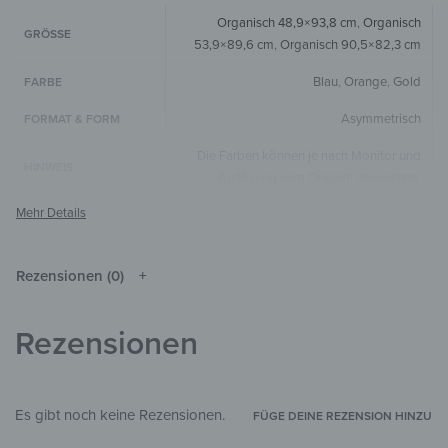
Organisch 48,9×93,8 cm
,
Organisch
GRÖSSE
53,9×89,6 cm
,
Organisch 90,5×82,3 cm
Blau
,
Orange
,
Gold
FARBE
Asymmetrisch
FORMAT & FORM
Die Farben können je nach Monitor und
HINWEIS
Auflösung vom Original abweichen.
Spiegel
MATERIALIEN
Materialien
,
Muster & Texturen
STIL & THEMEN
Rezensionen (0)
Wohnzimmer
,
Schlafzimmer
,
Flur &
ZIMMER
Eingangsbereich
,
Arbeitszimmer
Rezensionen
Es gibt noch keine Rezensionen.
FÜGE DEINE REZENSION HINZU