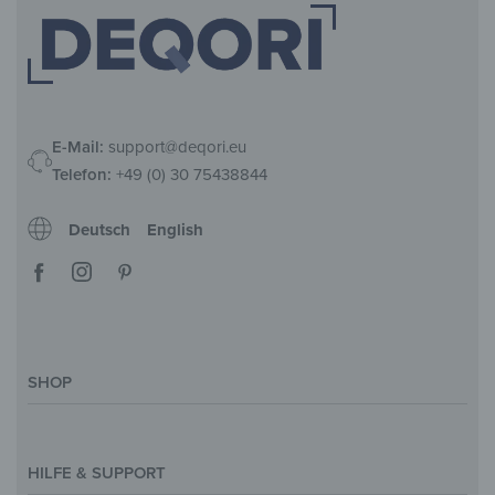
E-Mail:
support@deqori.eu
Telefon:
+49 (0) 30 75438844
Deutsch
English
SHOP
Deko-Magazin
Motive & Themenwelt
HILFE & SUPPORT