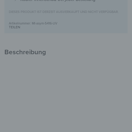
DIESES PRODUKT IST DERZEIT AUSVERKAUFT UND NICHT VERFÜGBAR.
MI-asym-5416-UV
TEILEN
Beschreibung
Asymmetrischer Wandspiegel mit UV-
Motivdruck
Kreativ &
Dekorativ