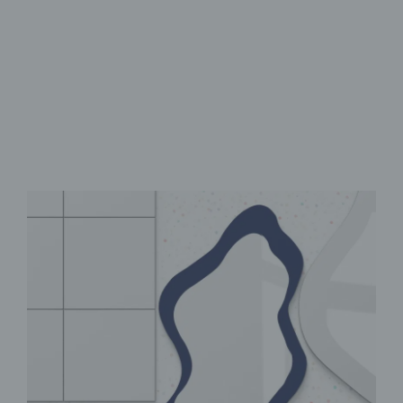
Pflegeleicht & kratzfest
UV-Druck in brillanten Farben
Selbstklebend & sofort fixiert​