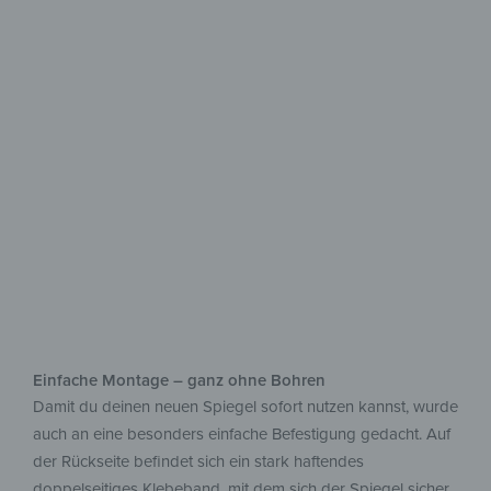
Kunstvoll
reflektiert
Ausdrucksstark, vielseitig
& individuell einsetzbar
Einfache Montage – ganz ohne Bohren
Damit du deinen neuen Spiegel sofort nutzen kannst, wurde
auch an eine besonders einfache Befestigung gedacht. Auf
der Rückseite befindet sich ein stark haftendes
doppelseitiges Klebeband, mit dem sich der Spiegel sicher,