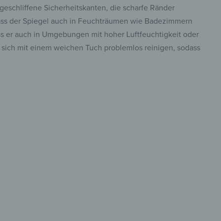
 geschliffene Sicherheitskanten, die scharfe Ränder
dass der Spiegel auch in Feuchträumen wie Badezimmern
ss er auch in Umgebungen mit hoher Luftfeuchtigkeit oder
sst sich mit einem weichen Tuch problemlos reinigen, sodass
stvoll
ektiert
insta.