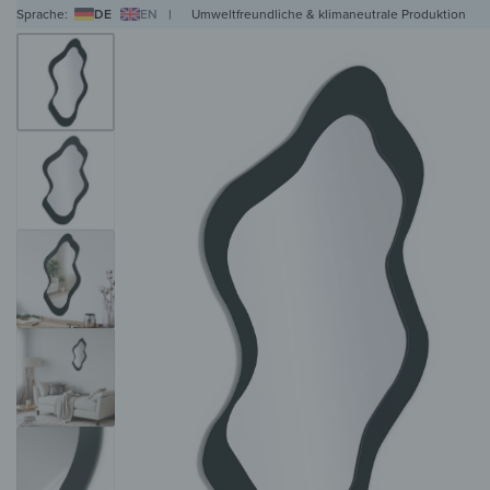
Sprache:
DE
EN
|
Umweltfreundliche & klimaneutrale Produktion
WANDBILDER
WANDUHREN
MAGNETTAFELN
HERDABDECKPLATTEN
KL