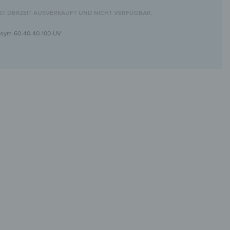
IST DERZEIT AUSVERKAUFT UND NICHT VERFÜGBAR.
asym-60-40-40-100-UV
dspiegel mit UV-Motivdruck
ativ &