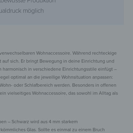
bewusste Produktion
dualdruck möglich
pinterest
unverwechselbaren Wohnaccessoire. Während rechteckige
t auf sich. Er bringt Bewegung in deine Einrichtung und
 harmonisch in verschiedene Einrichtungsstile einfügt –
piegel optimal an die jeweilige Wohnsituation anpassen:
facebook
 Wohn- oder Schlafbereich werden. Besonders in offenen
in vielseitiges Wohnaccessoire, das sowohl im Alltag als
arben – Schwarz wird aus 4 mm starkem
 herkömmliches Glas. Sollte es einmal zu einem Bruch