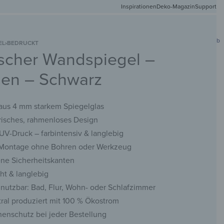
Inspirationen
Deko-Magazin
Versandkostenfr
Support
0
Mein Konto
Wunschliste
Warenkorb
EL
›
BEDRUCKT
scher Wandspiegel –
DEIN
NETMATTEN
SCHLÜSSELBRETTER
KREIDETAFELN
WANDSPIEGEL
FOTO
ben – Schwarz
 aus 4 mm starkem Spiegelglas
isches, rahmenloses Design
 UV-Druck – farbintensiv & langlebig​
 Montage ohne Bohren oder Werkzeug
ene Sicherheitskanten
cht & langlebig
g nutzbar: Bad, Flur, Wohn- oder Schlafzimmer
ral produziert mit 100 % Ökostrom
nenschutz bei jeder Bestellung