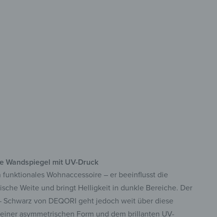
orativ
egeleicht & kratzfest
Druck in brillanten Farben
bstklebend & sofort fixiert​
che Wandspiegel mit UV-Druck
in funktionales Wohnaccessoire – er beeinflusst die
sche Weite und bringt Helligkeit in dunkle Bereiche. Der
– Schwarz von DEQORI geht jedoch weit über diese
 seiner asymmetrischen Form und dem brillanten UV-