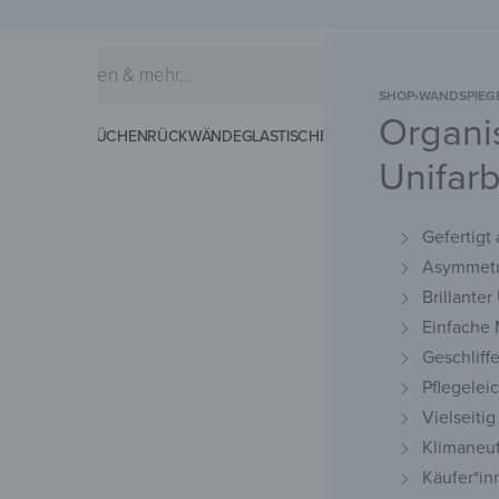
SHOP
›
WANDSPIEG
Organi
EIDERHAKEN
KÜCHENRÜCKWÄNDE
GLASTISCHE
SCHNEIDEBRETTER
MAG
Unifar
Gefertigt
Asymmetr
Brillanter
Einfache
Geschliff
Pflegelei
Vielseiti
Klimaneut
Käufer*in