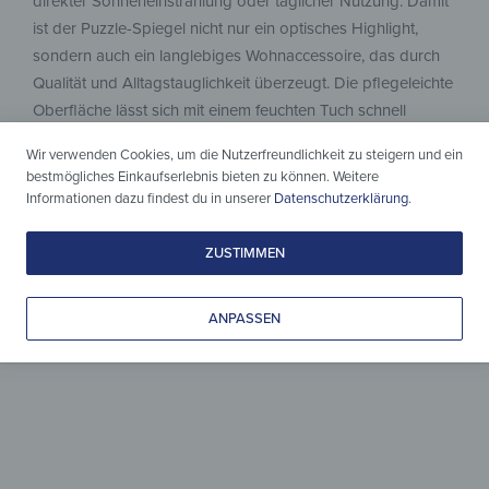
direkter Sonneneinstrahlung oder täglicher Nutzung. Damit
ist der Puzzle-Spiegel nicht nur ein optisches Highlight,
sondern auch ein langlebiges Wohnaccessoire, das durch
Qualität und Alltagstauglichkeit überzeugt. Die pflegeleichte
Oberfläche lässt sich mit einem feuchten Tuch schnell
reinigen – hygienisch, unkompliziert und ohne Aufwand.
Wir verwenden Cookies, um die Nutzerfreundlichkeit zu steigern und ein
bestmögliches Einkaufserlebnis bieten zu können. Weitere
Informationen dazu findest du in unserer
Datenschutzerklärung
.
ZUSTIMMEN
ANPASSEN
Dein Spiegel,
dein Design
Verleihe deinem Zuhause
einen neuen Ausdruck