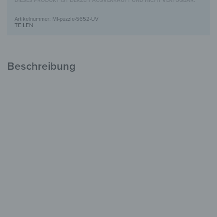
DIESES PRODUKT IST DERZEIT AUSVERKAUFT UND NICHT VERFÜGBAR.
MI-puzzle-5652-UV
TEILEN
Beschreibung
Puzzle-Spiegel mit UV-Motivdruck
Kreativ &
Dekorativ
Modular & frei kombinierbar
UV-Druck in brillanten Farben