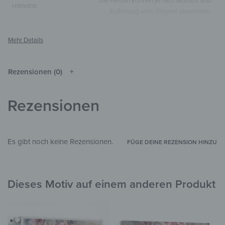
Die Farben können je nach Monitor und
HINWEIS
Auflösung vom Original abweichen.
Spiegel
MATERIALIEN
Sprüche & Zitate
STIL & THEMEN
Wohnzimmer
,
Schlafzimmer
,
Küche &
Rezensionen (0)
Esszimmer
,
Badezimmer
,
Flur &
ZIMMER
Eingangsbereich
,
Arbeitszimmer
,
Garten &
Außenbereich
Rezensionen
Es gibt noch keine Rezensionen.
FÜGE DEINE REZENSION HINZU
Dieses Motiv auf einem anderen Produkt