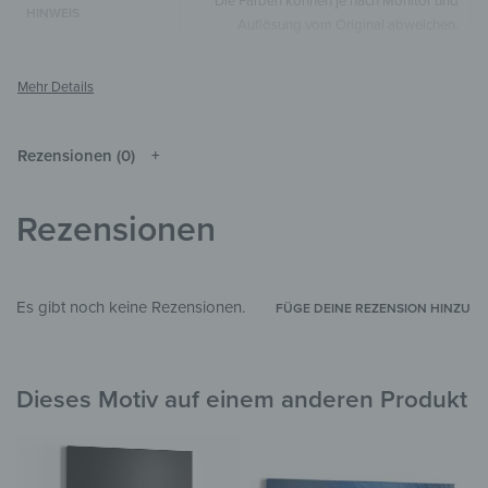
Die Farben können je nach Monitor und
HINWEIS
Auflösung vom Original abweichen.
Spiegel
MATERIALIEN
Kinderparadies
,
Sprüche & Zitate
STIL & THEMEN
Wohnzimmer
,
Schlafzimmer
,
Kinderzimmer
,
Rezensionen (0)
ZIMMER
Flur & Eingangsbereich
Rezensionen
Es gibt noch keine Rezensionen.
FÜGE DEINE REZENSION HINZU
Dieses Motiv auf einem anderen Produkt