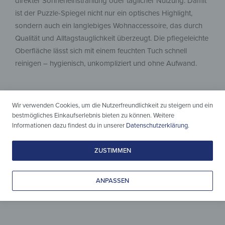
direkter Sonneneinstrahlung oder täglicher Nutzung. Damit
ist der Puzzle-Spiegel nicht nur ein optisches Highlight,
sondern auch ein langlebiges Wohnaccessoire, das durch
Qualität und Alltagstauglichkeit überzeugt. Die pflegeleichte
Oberfläche lässt sich mit einem feuchten Tuch schnell
reinigen – hygienisch, unkompliziert und ohne Aufwand.
Wir verwenden Cookies, um die Nutzerfreundlichkeit zu steigern und ein
bestmögliches Einkaufserlebnis bieten zu können. Weitere
Informationen dazu findest du in unserer
Datenschutzerklärung
.
ZUSTIMMEN
Dein Spiegel,
ANPASSEN
dein Design
Verleihe deinem Zuhause
einen neuen Ausdruck