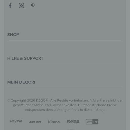
SHOP
Deko-Magazin
Motive & Themenwelt
HILFE & SUPPORT
Inspirationen
Sonderanfertigung
Kontakt
Größenübersicht
Hilfe & FAQ
MEIN DEQORI
Zahlung
Versand
Über Uns
© Copyright 2026 DEQORI. Alle Rechte vorbehalten. *) Alle Preise inkl. der
Vertrag widerrufen
Datenschutz
gesetzlichen MwSt. zzgl. Versandkosten. Durchgestrichene Preise
entsprechen dem bisherigen Preis in diesem Shop.
Widerrufsbelehrung
Impressum
AGB