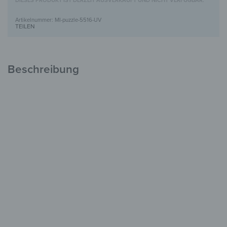
DIESES PRODUKT IST DERZEIT AUSVERKAUFT UND NICHT VERFÜGBAR.
MI-puzzle-5516-UV
TEILEN
Beschreibung
Puzzle-Spiegel mit UV-Motivdruck
Kreativ &
Dekorativ
Modular & frei kombinierbar
UV-Druck in brillanten Farben