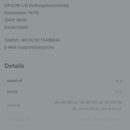
DEQORI UG (haftungsbeschränkt)
Pappelallee 78/79
10437 Berlin
Deutschland
Telefon: +49 (0) 30 75438844
E-Mail: support@deqori.eu
Details
n. v.
GEWICHT
n. v.
MASSE
Uhr 30×30 cm
,
Uhr 30×60 cm
,
Uhr 60×30
GRÖSSE
cm
,
Uhr Ø 30 cm
,
Uhr Ø 50 cm
Zahlen, Modern, Römisch
ZIFFERNBLATT