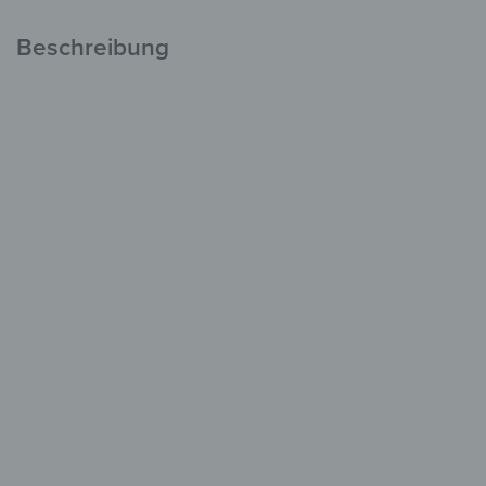
Beschreibung
Wanduhr aus Glas
Zeitlos schön an
jeder Wand
aus Sicherheitsglas
mit Quarzuhrwerk
moderne Designs