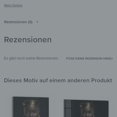
Schwarz
,
Braun
,
Gold
FARBE
Rund
,
1-teilig
FORMAT & FORM
4 mm
GLASSTÄRKE
Rezensionen (0)
Die Farben können je nach Monitor und
HINWEIS
Auflösung vom Original abweichen.
Rezensionen
Glas
MATERIALIEN
Menschen
STIL & THEMEN
Es gibt noch keine Rezensionen.
FÜGE DEINE REZENSION HINZU
Wohnzimmer
,
Schlafzimmer
,
Flur &
ZIMMER
Eingangsbereich
Dieses Motiv auf einem anderen Produkt
3749
PID