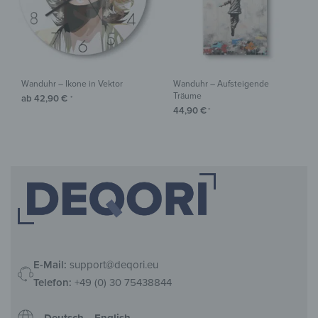
Wanduhr – Ikone in Vektor
Wanduhr – Aufsteigende
Träume
ab
42,90
€
*
44,90
€
*
E-Mail:
support@deqori.eu
Telefon:
+49 (0) 30 75438844