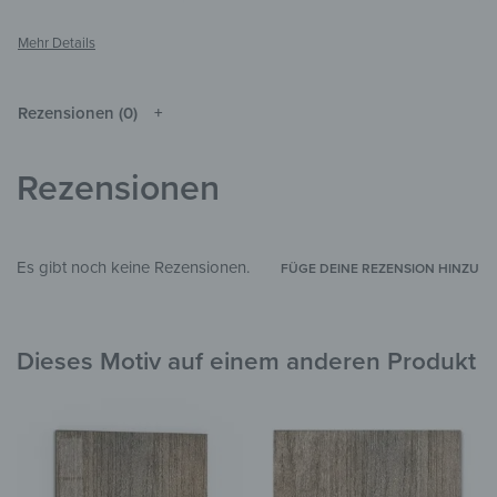
Natur/Beige
,
Braun
,
Grau
FARBE
Rund
,
1-teilig
FORMAT & FORM
4 mm
GLASSTÄRKE
Rezensionen (0)
Die Farben können je nach Monitor und
HINWEIS
Auflösung vom Original abweichen.
Rezensionen
Glas
MATERIALIEN
Materialien
,
Muster & Texturen
STIL & THEMEN
Es gibt noch keine Rezensionen.
FÜGE DEINE REZENSION HINZU
Wohnzimmer
,
Schlafzimmer
,
Flur &
Eingangsbereich
,
Arbeitszimmer
,
Garten &
ZIMMER
Außenbereich
Dieses Motiv auf einem anderen Produkt
2541
PID