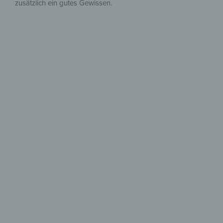
zusätzlich ein gutes Gewissen.
Glasuhren in
allen Formaten
Zeit für Vielfalt – Wähle aus
Größe, Form & Ziffernblatt.