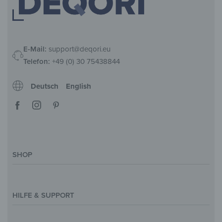
E-Mail:
support@deqori.eu
Telefon:
+49 (0) 30 75438844
Deutsch
English
SHOP
Deko-Magazin
Motive & Themenwelt
HILFE & SUPPORT
Inspirationen
Sonderanfertigung