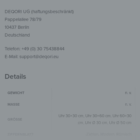
DEQORI UG (haftungsbeschränkt)
Pappelallee 78/79
10437 Berlin
Deutschland
Telefon: +49 (0) 30 75438844
E-Mail: support@deqori.eu
Details
n. v.
GEWICHT
n. v.
MASSE
Uhr 30×30 cm
,
Uhr 30×60 cm
,
Uhr 60×30
GRÖSSE
cm
,
Uhr Ø 30 cm
,
Uhr Ø 50 cm
Zahlen, Modern, Römisch
ZIFFERNBLATT