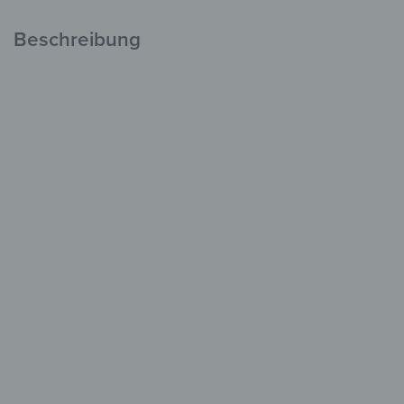
Beschreibung
Wanduhr aus Glas
Zeitlos schön an
jeder Wand
aus Sicherheitsglas
mit Quarzuhrwerk
moderne Designs