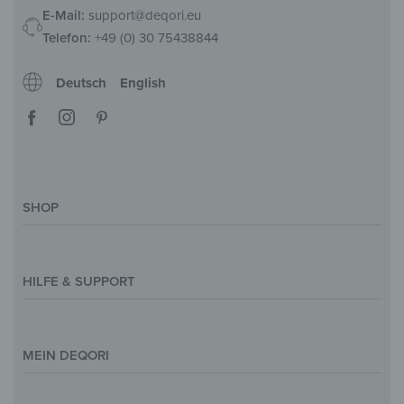
E-Mail:
support@deqori.eu
Telefon:
+49 (0) 30 75438844
Deutsch
English
SHOP
Deko-Magazin
Motive & Themenwelt
HILFE & SUPPORT
Inspirationen
Sonderanfertigung
Kontakt
Größenübersicht
Hilfe & FAQ
MEIN DEQORI
Zahlung
Versand