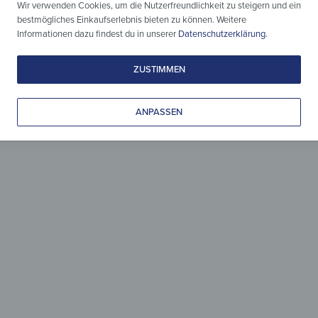
direkter Sonneneinstrahlung oder täglicher Nutzung. Damit
Wir verwenden Cookies, um die Nutzerfreundlichkeit zu steigern und ein
ist der Puzzle-Spiegel nicht nur ein optisches Highlight,
bestmögliches Einkaufserlebnis bieten zu können. Weitere
Informationen dazu findest du in unserer
Datenschutzerklärung
.
sondern auch ein langlebiges Wohnaccessoire, das durch
Qualität und Alltagstauglichkeit überzeugt. Die pflegeleichte
ZUSTIMMEN
Oberfläche lässt sich mit einem feuchten Tuch schnell
reinigen – hygienisch, unkompliziert und ohne Aufwand.
ANPASSEN
Dein Spiegel,
dein Design
Verleihe deinem Zuhause
einen neuen Ausdruck