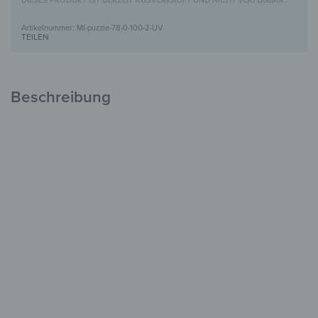
DIESES PRODUKT IST DERZEIT AUSVERKAUFT UND NICHT VERFÜGBAR.
MI-puzzle-78-0-100-2-UV
TEILEN
Beschreibung
Puzzle-Spiegel mit UV-Motivdruck
Kreativ &
Dekorativ
Modular & frei kombinierbar
UV-Druck in brillanten Farben