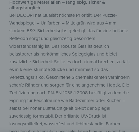
Hochwertige Materialien – langlebig, sicher &
alltagstauglich
Bei DEQORI hat Qualität höchste Priorität. Der Puzzle-
Wandspiegel – Unifarben – Mittelgrün wird aus 4 mm
starkem ESG-Sicherheitsglas gefertigt, das für eine brillante
Reflexion sorgt und gleichzeitig besonders
widerstandsfähig ist. Das robuste Glas ist deutlich
belastbarer als herkömmliches Spiegelglas und bietet
zusätzliche Sicherheit: Sollte es doch einmal brechen, zerfällt
es in kleine, stumpfe Stücke und minimiert so das
Verletzungsrisiko. Geschliffene Sicherheitskanten verhindern
scharfe Ränder und sorgen für eine angenehme Haptik. Die
Zertifizierung nach PN-EN 1036-1:2008 bestätigt zudem die
Eignung für Feuchträume wie Badezimmer oder Küchen –
selbst bei hoher Luftfeuchtigkeit bleibt der Spiegel
zuverlässig formstabil. Der brillante UV-Druck ist
lösungsmittelfrei, wasserfest und lichtbeständig. Farben
behalten ihre Intensität über viele Jahre hinweg, selbst bei