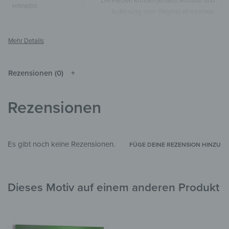
Die Farben können je nach Monitor und
HINWEIS
Auflösung vom Original abweichen.
Spiegel
MATERIALIEN
Einfarbig
STIL & THEMEN
Wohnzimmer
,
Schlafzimmer
,
Kinderzimmer
,
Rezensionen (0)
Küche & Esszimmer
,
Badezimmer
,
Flur &
ZIMMER
Eingangsbereich
,
Arbeitszimmer
,
Garten &
Außenbereich
Rezensionen
Es gibt noch keine Rezensionen.
FÜGE DEINE REZENSION HINZU
Dieses Motiv auf einem anderen Produkt